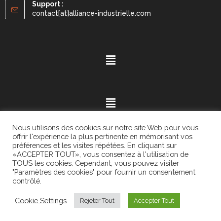
Support :
contact[at]alliance-industrielle.com
Nous utilisons des cookies sur notre site Web pour vous
offrir l'expérience la plus pertinente en mémorisant vos
préférences et les visites répétées. En cliquant sur
«ACCEPTER TOUT», vous consentez à l'utilisation de
Mention légales
- ©2021.
Alvaria
. All Rights Reserved.
TOUS les cookies. Cependant, vous pouvez visiter
"Paramètres des cookies" pour fournir un consentement
contrôlé.
Cookie Settings
Rejeter Tout
Accepter Tout