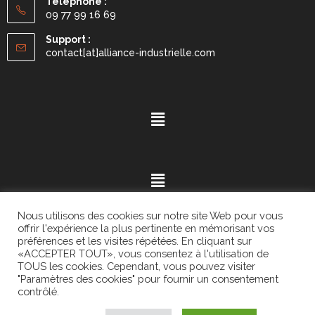
Téléphone :
09 77 99 16 69
Support :
contact[at]alliance-industrielle.com
Nous utilisons des cookies sur notre site Web pour vous
offrir l'expérience la plus pertinente en mémorisant vos
préférences et les visites répétées. En cliquant sur
«ACCEPTER TOUT», vous consentez à l'utilisation de
Mention légales
- ©2021.
Alvaria
. All Rights Reserved.
TOUS les cookies. Cependant, vous pouvez visiter
"Paramètres des cookies" pour fournir un consentement
contrôlé.