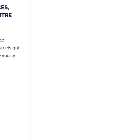
ES,
NTRE
de
riels qui
e vous y