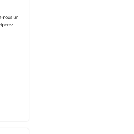
z-nous un
ciperez.