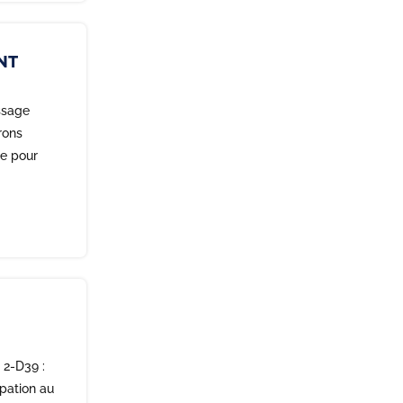
NT
ssage
rons
ge pour
 2-D39 :
ipation au