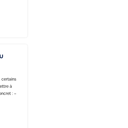
DU
 certains
ettre à
ncret : –