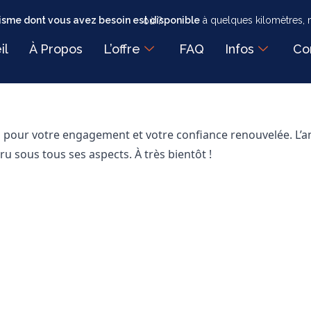
sme dont vous avez besoin est disponible
à quelques kilomètres, mais faut-il encore savoir où ?
il
À Propos
L’offre
FAQ
Infos
Co
s pour votre engagement et votre confiance renouvelée. L’a
u sous tous ses aspects. À très bientôt !