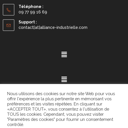
Téléphone :
09 77 99 16 69
Support :
contact[at]alliance-industrielle.com
Nous utilisons des cookies sur notre site Web pour vous
offrir l'expérience la plus pertinente en mémorisant vos
préférences et les visites répétées. En cliquant sur
«ACCEPTER TOUT», vous consentez à l'utilisation de
Mention légales
- ©2021.
Alvaria
. All Rights Reserved.
TOUS les cookies. Cependant, vous pouvez visiter
"Paramètres des cookies" pour fournir un consentement
contrôlé.