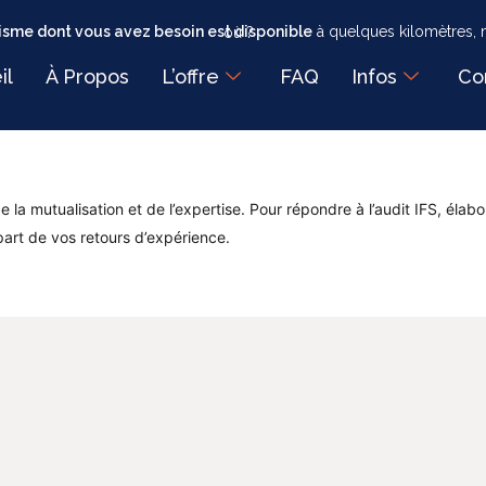
sme dont vous avez besoin est disponible
à quelques kilomètres, mais faut-il encore savoir où ?
il
À Propos
L’offre
FAQ
Infos
Co
a mutualisation et de l’expertise. Pour répondre à l’audit IFS, élabor
 part de vos retours d’expérience.