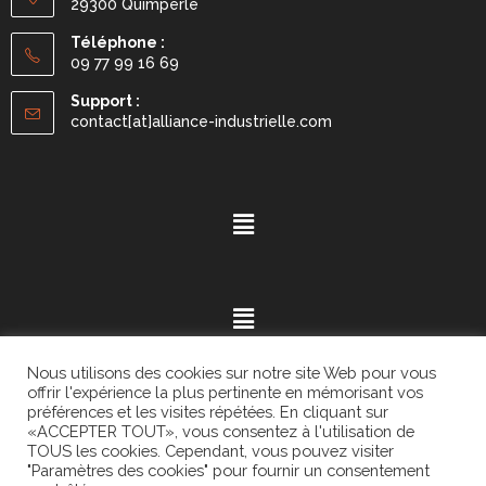
29300 Quimperlé
Téléphone :
09 77 99 16 69
Support :
contact[at]alliance-industrielle.com
Nous utilisons des cookies sur notre site Web pour vous
offrir l'expérience la plus pertinente en mémorisant vos
préférences et les visites répétées. En cliquant sur
«ACCEPTER TOUT», vous consentez à l'utilisation de
Mention légales
- ©2021.
Alvaria
. All Rights Reserved.
TOUS les cookies. Cependant, vous pouvez visiter
"Paramètres des cookies" pour fournir un consentement