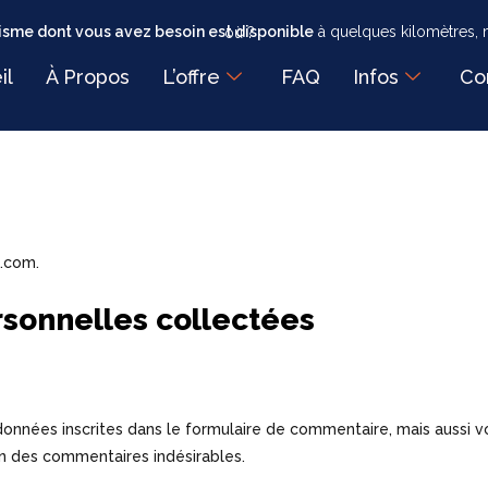
sme dont vous avez besoin est disponible
à quelques kilomètres, mais faut-il encore savoir où ?
il
À Propos
L’offre
FAQ
Infos
Co
e.com.
rsonnelles collectées
onnées inscrites dans le formulaire de commentaire, mais aussi vot
on des commentaires indésirables.