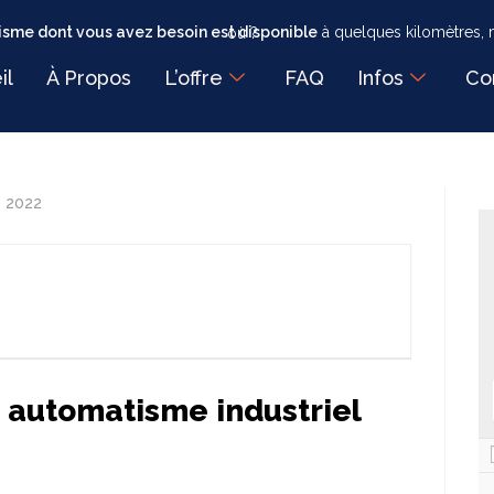
sme dont vous avez besoin est disponible
à quelques kilomètres, mais faut-il encore savoir où ?
il
À Propos
L’offre
FAQ
Infos
Co
s 2022
 automatisme industriel