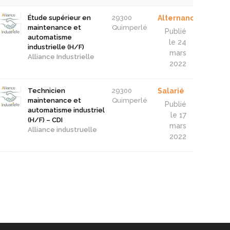
Étude supérieur en
29300
Alternance
maintenance et
Quimperlé
Publié
automatisme
le 24
industrielle (H/F)
mars
Alliance Industrielle
2022
Technicien
29300
Salarié
maintenance et
Quimperlé
Publié
automatisme industriel
le 17
(H/F) – CDI
mars
Alliance industruelle
2022