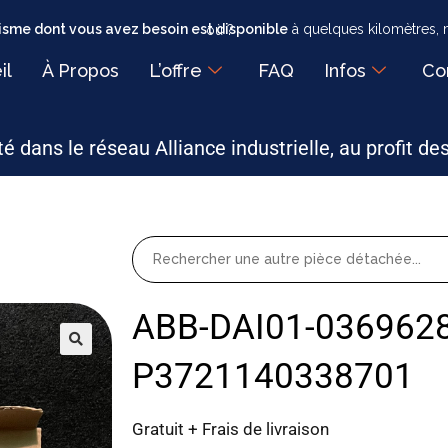
sme dont vous avez besoin est disponible
à quelques kilomètres, mais faut-il encore savoir où ?
il
À Propos
L’offre
FAQ
Infos
Co
é dans le réseau Alliance industrielle, au profit de
ABB-DAI01-036962
P3721140338701
Gratuit + Frais de livraison