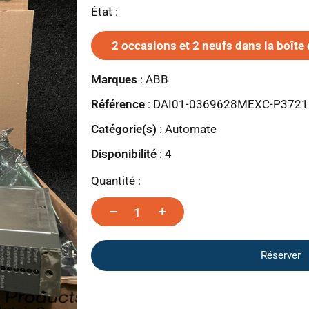
État :
2 occasions et 2 neufs dans la boîte 
Marques
:
ABB
Référence
: DAI01-0369628MEXC-P372
Catégorie(s)
:
Automate
Disponibilité
:
4
Quantité :
–
+
Réserver