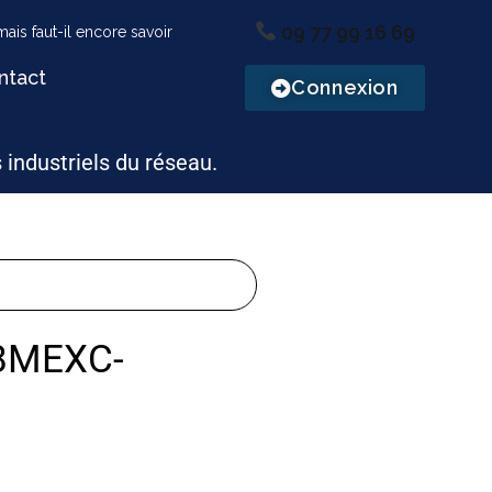
09 77 99 16 69
ntact
Connexion
s industriels du réseau.
8MEXC-