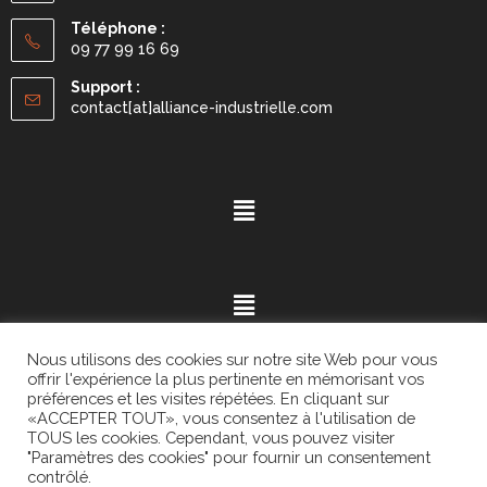
Téléphone :
09 77 99 16 69
Support :
contact[at]alliance-industrielle.com
Nous utilisons des cookies sur notre site Web pour vous
offrir l'expérience la plus pertinente en mémorisant vos
préférences et les visites répétées. En cliquant sur
«ACCEPTER TOUT», vous consentez à l'utilisation de
Mention légales
- ©2021.
Alvaria
. All Rights Reserved.
TOUS les cookies. Cependant, vous pouvez visiter
"Paramètres des cookies" pour fournir un consentement
contrôlé.