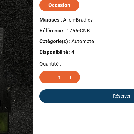
Occasion
Marques
:
Allen-Bradley
Référence
: 1756-CNB
Catégorie(s)
:
Automate
Disponibilité
:
4
Quantité :
–
+
Réserver