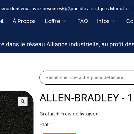
sme dont vous avez besoin est disponible
à quelques kilomètres, mais faut-il encore savoir où ?
il
À Propos
L’offre
FAQ
Infos
Co
é dans le réseau Alliance industrielle, au profit de
ALLEN-BRADLEY - 
Gratuit + Frais de livraison
État :