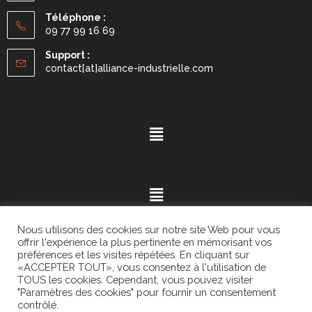
Téléphone :
09 77 99 16 69
Support :
contact[at]alliance-industrielle.com
Nous utilisons des cookies sur notre site Web pour vous
offrir l'expérience la plus pertinente en mémorisant vos
préférences et les visites répétées. En cliquant sur
«ACCEPTER TOUT», vous consentez à l'utilisation de
Mention légales
- ©2021.
Alvaria
. All Rights Reserved.
TOUS les cookies. Cependant, vous pouvez visiter
"Paramètres des cookies" pour fournir un consentement
contrôlé.