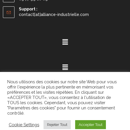
Support :
contact[at]alliance-industrielle.com
Nous utilisons des cookies sur notre site Web pour vous
offrir l'expérience la plus pertinente en mémorisant vos
préférences et les visites répétées. En cliquant sur
«ACCEPTER TOUT», vous consentez à l'utilisation de
Mention légales
- ©2021.
Alvaria
. All Rights Reserved.
TOUS les cookies. Cependant, vous pouvez visiter
"Paramètres des cookies" pour fournir un consentement
contrôlé.
Cookie Settings
Rejeter Tout
Accepter Tout