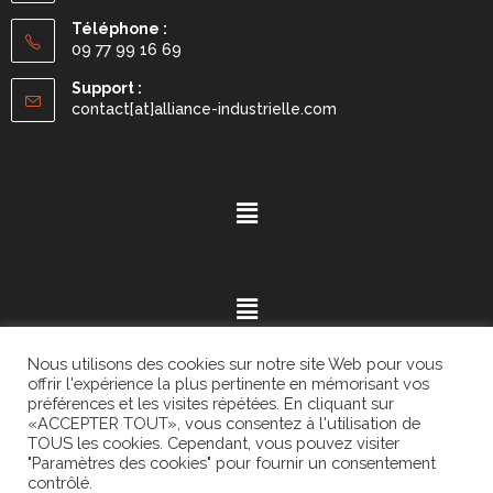
Téléphone :
09 77 99 16 69
Support :
contact[at]alliance-industrielle.com
Nous utilisons des cookies sur notre site Web pour vous
offrir l'expérience la plus pertinente en mémorisant vos
préférences et les visites répétées. En cliquant sur
«ACCEPTER TOUT», vous consentez à l'utilisation de
Mention légales
- ©2021.
Alvaria
. All Rights Reserved.
TOUS les cookies. Cependant, vous pouvez visiter
"Paramètres des cookies" pour fournir un consentement
contrôlé.