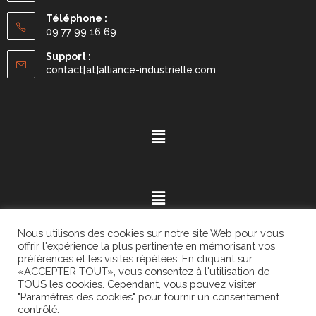
Téléphone :
09 77 99 16 69
Support :
contact[at]alliance-industrielle.com
Nous utilisons des cookies sur notre site Web pour vous
offrir l'expérience la plus pertinente en mémorisant vos
préférences et les visites répétées. En cliquant sur
«ACCEPTER TOUT», vous consentez à l'utilisation de
Mention légales
- ©2021.
Alvaria
. All Rights Reserved.
TOUS les cookies. Cependant, vous pouvez visiter
"Paramètres des cookies" pour fournir un consentement
contrôlé.