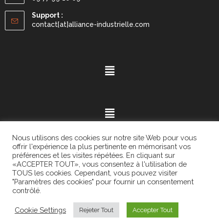
Support :
contact[at]alliance-industrielle.com
Nous utilisons des cookies sur notre site Web pour vous
offrir l'expérience la plus pertinente en mémorisant vos
préférences et les visites répétées. En cliquant sur
«ACCEPTER TOUT», vous consentez à l'utilisation de
Mention légales
- ©2021.
Alvaria
. All Rights Reserved.
TOUS les cookies. Cependant, vous pouvez visiter
"Paramètres des cookies" pour fournir un consentement
contrôlé.
Cookie Settings
Rejeter Tout
Accepter Tout