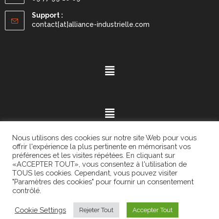
Support :
contact[at]alliance-industrielle.com
Nous utilisons des cookies sur notre site Web pour vous
offrir l'expérience la plus pertinente en mémorisant vos
préférences et les visites répétées. En cliquant sur
«ACCEPTER TOUT», vous consentez à l'utilisation de
Mention légales
- ©2021.
Alvaria
. All Rights Reserved.
TOUS les cookies. Cependant, vous pouvez visiter
"Paramètres des cookies" pour fournir un consentement
contrôlé.
Cookie Settings
Rejeter Tout
Accepter Tout