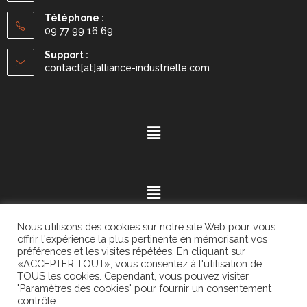
Téléphone :
09 77 99 16 69
Support :
contact[at]alliance-industrielle.com
Nous utilisons des cookies sur notre site Web pour vous
offrir l'expérience la plus pertinente en mémorisant vos
préférences et les visites répétées. En cliquant sur
«ACCEPTER TOUT», vous consentez à l'utilisation de
Mention légales
- ©2021.
Alvaria
. All Rights Reserved.
TOUS les cookies. Cependant, vous pouvez visiter
"Paramètres des cookies" pour fournir un consentement
contrôlé.