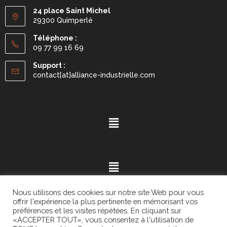
24 place Saint Michel
29300 Quimperlé
Téléphone :
09 77 99 16 69
Support :
contact[at]alliance-industrielle.com
Nous utilisons des cookies sur notre site Web pour vous
offrir l'expérience la plus pertinente en mémorisant vos
préférences et les visites répétées. En cliquant sur
«ACCEPTER TOUT», vous consentez à l'utilisation de
Mention légales
- ©2021.
Alvaria
. All Rights Reserved.