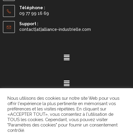
Téléphone :
09 77 99 16 69
Support :
contact[at]alliance-industrielle.com
Nous utilisons des cookies sur notre site Web pour vous
offrir l'expérience la plus pertinente en mémorisant vos
préférences et les visites répétées. En cliquant sur
«ACCEPTER TOUT», vous consentez à l'utilisation de
Mention légales
- ©2021.
Alvaria
. All Rights Reserved.
TOUS les cookies. Cependant, vous pouvez visiter
"Paramètres des cookies" pour fournir un consentement
contrôlé.