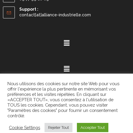
Support :
contact[at]alliance-industrielle.com
Nous utilisons des cookies sur notre site Web pour vous
offrir l'expérience la plus pertinente en mémorisant vos
préférences et les visites répétées. En cliquant sur
«ACCEPTER TOUT», vous consentez à l'utilisation de
Mention légales
- ©2021.
Alvaria
. All Rights Reserved.
TOUS les cookies. Cependant, vous pouvez visiter
"Paramètres des cookies" pour fournir un consentement
contrôlé.
Cookie Settings
Rejeter Tout
Accepter Tout