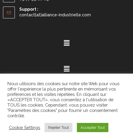
Support :
contact[at]alliance-industrielle.com
Nous utilisons des cookies sur notre site Web pour vous
offrir l'expérience la plus pertinente en mémorisant vos
préférences et les visites répétées. En cliquant sur
«ACCEPTER TOUT», vous consentez à l'utilisation de
Mention légales
- ©2021.
Alvaria
. All Rights Reserved.
TOUS les cookies. Cependant, vous pouvez visiter
"Paramètres des cookies" pour fournir un consentement
contrôlé.
Cookie Settings
Rejeter Tout
Accepter Tout