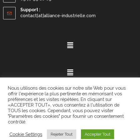
Support :
contact[at]alliance-industrielle.com
Nous utilisons des cookies sur notre site Web pour vous
offrir l'expérience la plus pertinente en mémorisant vos
préférences et les visites répétées. En cliquant sur
«ACCEPTER TOUT», vous consentez à l'utilisation de
Mention légales
- ©2021.
Alvaria
. All Rights Reserved.
TOUS les cookies. Cependant, vous pouvez visiter
"Paramètres des cookies" pour fournir un consentement
contrôlé.
Cookie Settings
Rejeter Tout
Accepter Tout