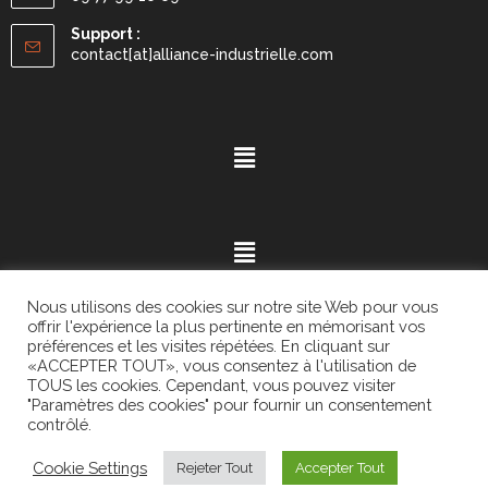
Support :
contact[at]alliance-industrielle.com
Nous utilisons des cookies sur notre site Web pour vous
offrir l'expérience la plus pertinente en mémorisant vos
préférences et les visites répétées. En cliquant sur
«ACCEPTER TOUT», vous consentez à l'utilisation de
Mention légales
- ©2021.
Alvaria
. All Rights Reserved.
TOUS les cookies. Cependant, vous pouvez visiter
"Paramètres des cookies" pour fournir un consentement
contrôlé.
Cookie Settings
Rejeter Tout
Accepter Tout