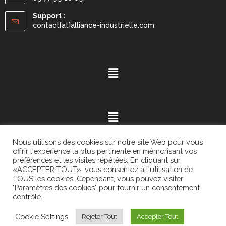
Support :
contact[at]alliance-industrielle.com
Nous utilisons des cookies sur notre site Web pour vous
offrir l'expérience la plus pertinente en mémorisant vos
préférences et les visites répétées. En cliquant sur
«ACCEPTER TOUT», vous consentez à l'utilisation de
Mention légales
- ©2021.
Alvaria
. All Rights Reserved.
TOUS les cookies. Cependant, vous pouvez visiter
"Paramètres des cookies" pour fournir un consentement
contrôlé.
Cookie Settings
Rejeter Tout
Accepter Tout