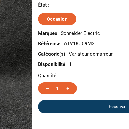
État :
Occasion
Marques
:
Schneider Electric
Référence
: ATV18U09M2
Catégorie(s)
:
Variateur démarreur
Disponibilité
:
1
Quantité :
–
+
Réserver