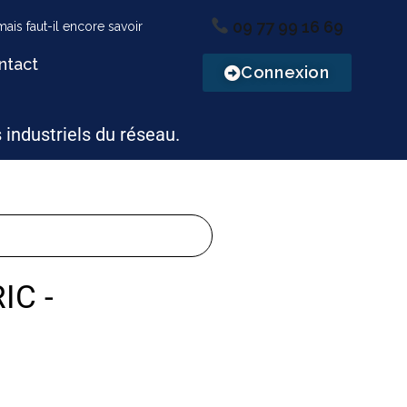
09 77 99 16 69
ntact
Connexion
s industriels du réseau.
IC -