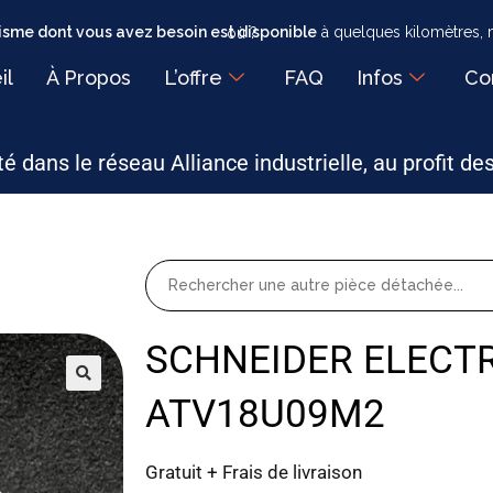
sme dont vous avez besoin est disponible
à quelques kilomètres, mais faut-il encore savoir où ?
il
À Propos
L’offre
FAQ
Infos
Co
é dans le réseau Alliance industrielle, au profit de
SCHNEIDER ELECTR
ATV18U09M2
Gratuit + Frais de livraison