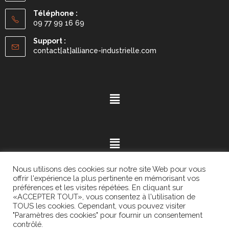
Téléphone :
09 77 99 16 69
Support :
contact[at]alliance-industrielle.com
Nous utilisons des cookies sur notre site Web pour vous
offrir l'expérience la plus pertinente en mémorisant vos
préférences et les visites répétées. En cliquant sur
«ACCEPTER TOUT», vous consentez à l'utilisation de
Mention légales
- ©2021.
Alvaria
. All Rights Reserved.
TOUS les cookies. Cependant, vous pouvez visiter
"Paramètres des cookies" pour fournir un consentement
contrôlé.