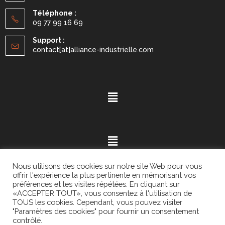
Téléphone :
09 77 99 16 69
Support :
contact[at]alliance-industrielle.com
Nous utilisons des cookies sur notre site Web pour vous
offrir l'expérience la plus pertinente en mémorisant vos
préférences et les visites répétées. En cliquant sur
«ACCEPTER TOUT», vous consentez à l'utilisation de
Mention légales
- ©2021.
Alvaria
. All Rights Reserved.
TOUS les cookies. Cependant, vous pouvez visiter
"Paramètres des cookies" pour fournir un consentement
contrôlé.