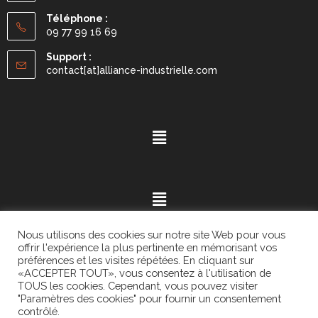
Téléphone :
09 77 99 16 69
Support :
contact[at]alliance-industrielle.com
Nous utilisons des cookies sur notre site Web pour vous
offrir l'expérience la plus pertinente en mémorisant vos
préférences et les visites répétées. En cliquant sur
«ACCEPTER TOUT», vous consentez à l'utilisation de
Mention légales
- ©2021.
Alvaria
. All Rights Reserved.
TOUS les cookies. Cependant, vous pouvez visiter
"Paramètres des cookies" pour fournir un consentement
contrôlé.