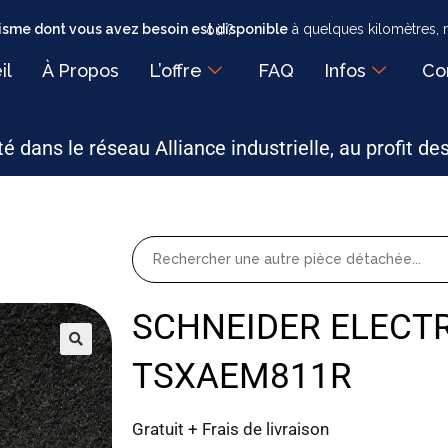
sme dont vous avez besoin est disponible
à quelques kilomètres, mais faut-il encore savoir où ?
il
À Propos
L’offre
FAQ
Infos
Co
é dans le réseau Alliance industrielle, au profit de
SCHNEIDER ELECTR
TSXAEM811R
Gratuit + Frais de livraison