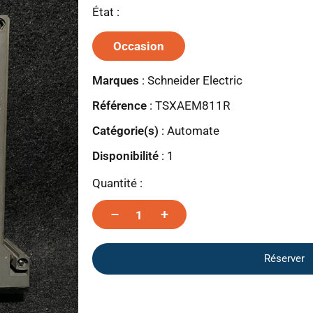
État :
Occasion
Marques
:
Schneider Electric
Référence
: TSXAEM811R
Catégorie(s)
:
Automate
Disponibilité
:
1
Quantité :
–
+
Réserver