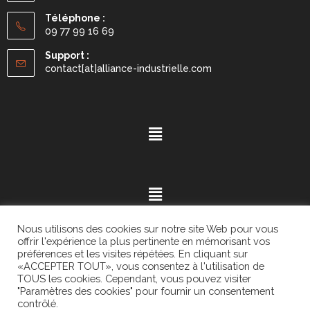
Téléphone :
09 77 99 16 69
Support :
contact[at]alliance-industrielle.com
Nous utilisons des cookies sur notre site Web pour vous
offrir l'expérience la plus pertinente en mémorisant vos
préférences et les visites répétées. En cliquant sur
«ACCEPTER TOUT», vous consentez à l'utilisation de
Mention légales
- ©2021.
Alvaria
. All Rights Reserved.
TOUS les cookies. Cependant, vous pouvez visiter
"Paramètres des cookies" pour fournir un consentement
contrôlé.