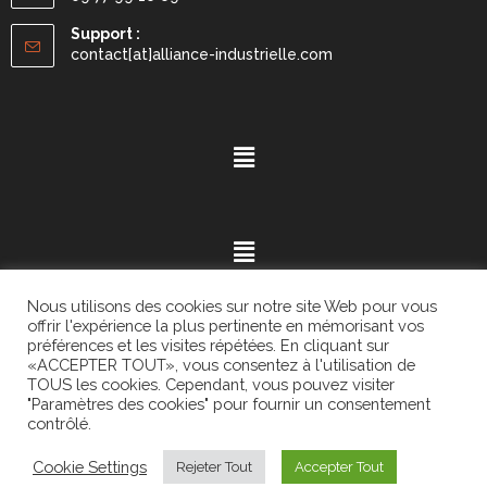
Support :
contact[at]alliance-industrielle.com
Nous utilisons des cookies sur notre site Web pour vous
offrir l'expérience la plus pertinente en mémorisant vos
préférences et les visites répétées. En cliquant sur
«ACCEPTER TOUT», vous consentez à l'utilisation de
Mention légales
- ©2021.
Alvaria
. All Rights Reserved.
TOUS les cookies. Cependant, vous pouvez visiter
"Paramètres des cookies" pour fournir un consentement
contrôlé.
Cookie Settings
Rejeter Tout
Accepter Tout