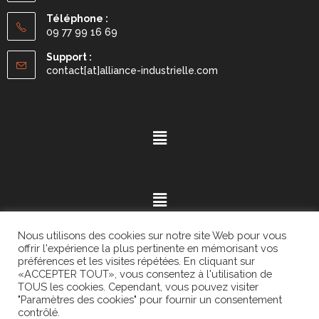
Téléphone :
09 77 99 16 69
Support :
contact[at]alliance-industrielle.com
Nous utilisons des cookies sur notre site Web pour vous
offrir l'expérience la plus pertinente en mémorisant vos
préférences et les visites répétées. En cliquant sur
«ACCEPTER TOUT», vous consentez à l'utilisation de
Mention légales
- ©2021.
Alvaria
. All Rights Reserved.
TOUS les cookies. Cependant, vous pouvez visiter
"Paramètres des cookies" pour fournir un consentement
contrôlé.