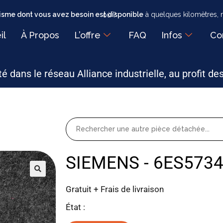
sme dont vous avez besoin est disponible
à quelques kilomètres, mais faut-il encore savoir où ?
il
À Propos
L’offre
FAQ
Infos
Co
é dans le réseau Alliance industrielle, au profit de
SIEMENS - 6ES573
Gratuit + Frais de livraison
État :