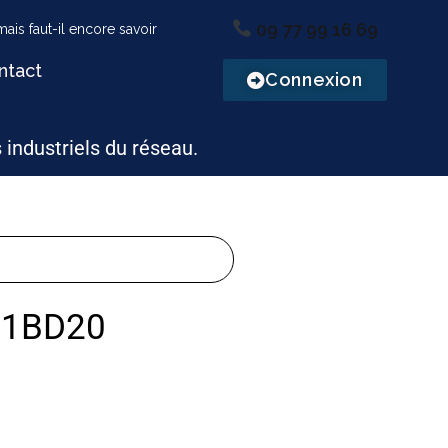
09 77 99 16 69
ntact
Connexion
s industriels du réseau.
41BD20