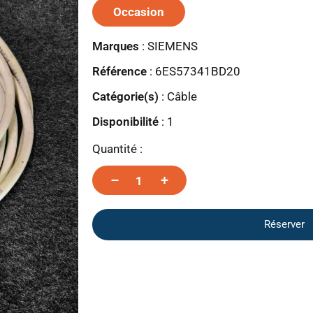
Occasion
Marques
:
SIEMENS
Référence
: 6ES57341BD20
Catégorie(s)
:
Câble
Disponibilité
:
1
Quantité :
–
+
Réserver