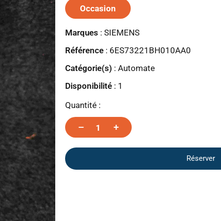
Occasion
Marques
:
SIEMENS
Référence
: 6ES73221BH010AA0
Catégorie(s)
:
Automate
Disponibilité
:
1
Quantité :
–
+
Réserver