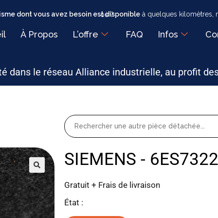
sme dont vous avez besoin est disponible
à quelques kilomètres, mais faut-il encore savoir où ?
il
À Propos
L’offre
FAQ
Infos
Co
é dans le réseau Alliance industrielle, au profit de
SIEMENS - 6ES732
Gratuit + Frais de livraison
État :