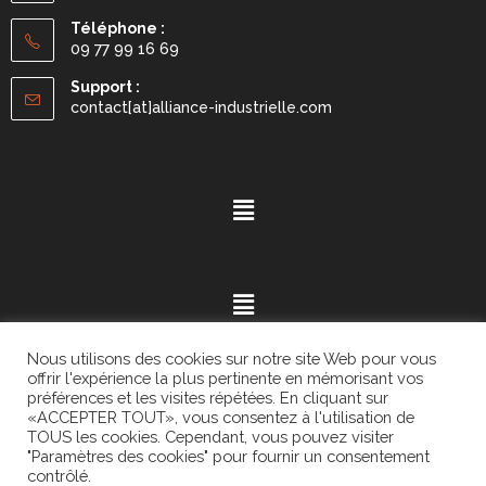
Téléphone :
09 77 99 16 69
Support :
contact[at]alliance-industrielle.com
Nous utilisons des cookies sur notre site Web pour vous
offrir l'expérience la plus pertinente en mémorisant vos
préférences et les visites répétées. En cliquant sur
«ACCEPTER TOUT», vous consentez à l'utilisation de
Mention légales
- ©2021.
Alvaria
. All Rights Reserved.
TOUS les cookies. Cependant, vous pouvez visiter
"Paramètres des cookies" pour fournir un consentement
contrôlé.