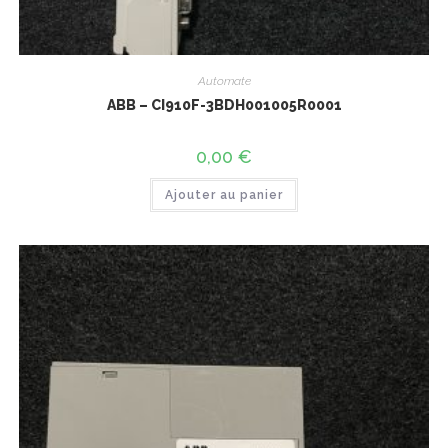
Automate
ABB – CI910F-3BDH001005R0001
0,00
€
Ajouter au panier