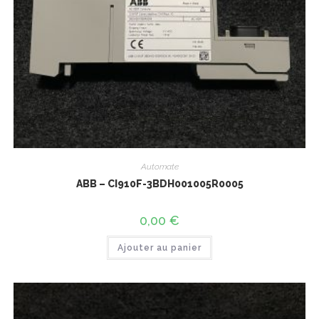
Automate
ABB – CI910F-3BDH001005R0005
0,00
€
Ajouter au panier