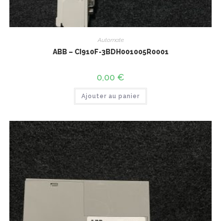
Automate
ABB – CI910F-3BDH001005R0001
0,00
€
Ajouter au panier